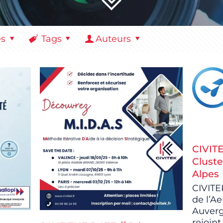
es
Tags
Auteurs
CIVITE
Clust
Alpes
CIVITE
de l’A
Auverg
rejoint