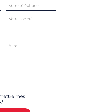
smettre mes
k*